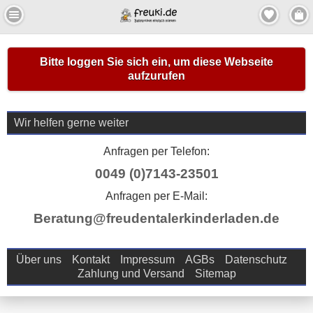
Bitte loggen Sie sich ein, um diese Webseite
aufzurufen
Wir helfen gerne weiter
Anfragen per Telefon:
0049 (0)7143-23501
Anfragen per E-Mail:
Beratung@freudentalerkinderladen.de
Über uns
Kontakt
Impressum
AGBs
Datenschutz
Zahlung und Versand
Sitemap