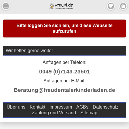
Bitte loggen Sie sich ein, um diese Webseite
aufzurufen
Wir helfen gerne weiter
Anfragen per Telefon:
0049 (0)7143-23501
Anfragen per E-Mail:
Beratung@freudentalerkinderladen.de
Über uns
Kontakt
Impressum
AGBs
Datenschutz
Zahlung und Versand
Sitemap